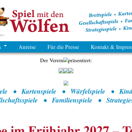
s
Anreise
Für die Presse
Kontakt & Impre
Der Verein
präsentiert:
piele • Kartenspiele • Würfelspiele • Kinde
llschaftsspiele • Familienspiele • Strategies
e im Frühjahr 2027 – T