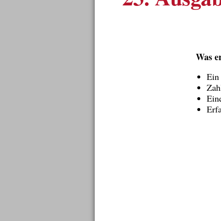
Was e
Ein
Zah
Ein
Erfa