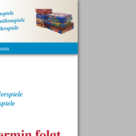
ssum
rspiele
piele
ermin folgt