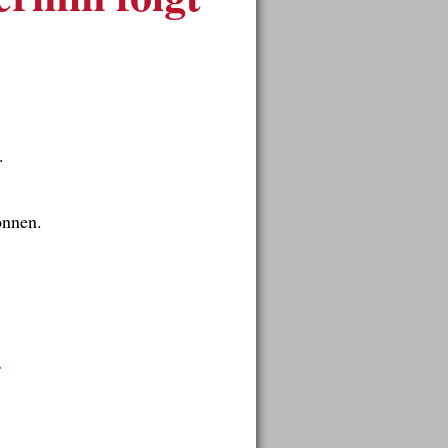
.
önnen.
r